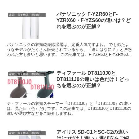
パナソニック F-YZR60とF-
家電・電子機器・季節製品など
YZRX60・F-YZS60の違いは？ど
れを選ぶのが正解？
パナソニックの衣類乾燥除湿器は、定番人気ですよね。 でも似たよ
うなモデルがたくさん販売されているから、「違いはなに？」と戸惑
われた方も多いと思います。 この記事では、F-YZR60とF-YZRX60・
F-YZS60の違いや口...
ティファール DT8110J0と
家電・電子機器・季節製品など
DT8111J0の違いは色だけ！どっ
ちを選ぶのが正解？
ティファールの衣類スチーマー『DT8110J0』と『DT8111J0』の違い
は、見た目（色）だけです。この記事では、DT8110J0とDT8111J0の
違いや選び方などをご紹介しますね。
アイリス SD-C1とSC-C2の違い
家電・電子機器・季節製品など
は1つだけ！違い・選び方をご紹