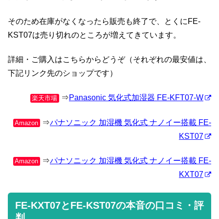
そのため在庫がなくなったら販売も終了で、とくにFE-
KST07は売り切れのところが増えてきています。
詳細・ご購入はこちらからどうぞ（それぞれの最安値は、
下記リンク先のショップです）
⇒
Panasonic 気化式加湿器 FE-KFT07-W
楽天市場
⇒
パナソニック 加湿機 気化式 ナノイー搭載 FE-
Amazon
KST07
⇒
パナソニック 加湿機 気化式 ナノイー搭載 FE-
Amazon
KXT07
FE-KXT07とFE-KST07の本音の口コミ・評
判