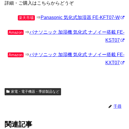
詳細・ご購入はこちらからどうぞ
⇒
Panasonic 気化式加湿器 FE-KFT07-W
楽天市場
⇒
パナソニック 加湿機 気化式 ナノイー搭載 FE-
Amazon
KST07
⇒
パナソニック 加湿機 気化式 ナノイー搭載 FE-
Amazon
KXT07
家電・電子機器・季節製品など
千尋
関連記事