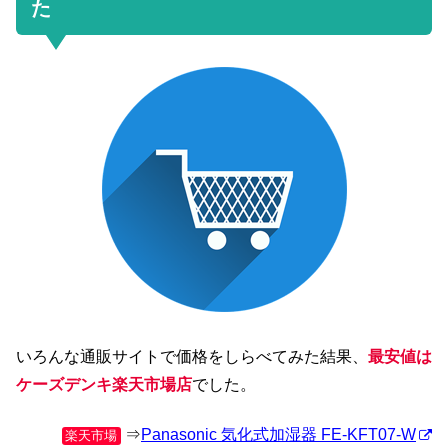
た
いろんな通販サイトで価格をしらべてみた結果、
最安値は
ケーズデンキ楽天市場店
でした。
⇒
Panasonic 気化式加湿器 FE-KFT07-W
楽天市場