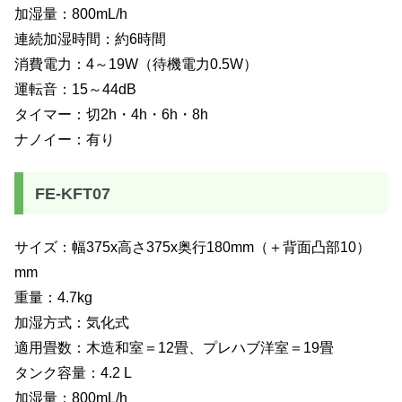
加湿量：800mL/h
連続加湿時間：約6時間
消費電力：4～19W（待機電力0.5W）
運転音：15～44dB
タイマー：切2h・4h・6h・8h
ナノイー：有り
FE-KFT07
サイズ：幅375x高さ375x奥行180mm（＋背面凸部10）
mm
重量：4.7kg
加湿方式：気化式
適用畳数：木造和室＝12畳、プレハブ洋室＝19畳
タンク容量：4.2 L
加湿量：800mL/h