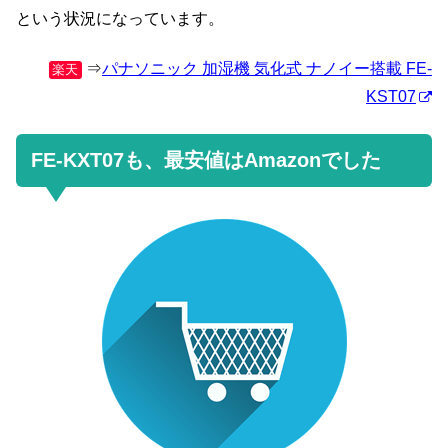
という状況になっています。
⇒
パナソニック 加湿機 気化式 ナノイー搭載 FE-
楽天
KST07
FE-KXT07も、最安値はAmazonでした