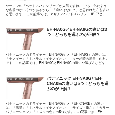
ヤーマンの『ヘッドスパ』シリーズが人気ですね。 でも、似たよう
な名前のがいくつかあるから、「違いはなに？」と思われた方も多い
と思います。 この記事では、アセチノヘッドスパリフト IB-27とアセ
チノヘッドスパ IB-20の違...
EH-NA0GとEH-NA9Gの違いは3
家電・電子機器・季節製品など
つ！どっちを選ぶのが正解？
パナソニックのドライヤー『EH-NA0G』と『EH-NA9G』の違いは、
「ナノイー」「ミネラルマイナスイオン」「ターボ時の風量」の3つ
です。この記事では、EH-NA0GとEH-NA9Gの違いや選び方などをご
紹介しますね。
パナソニック EH-NA0GとEH-
家電・電子機器・季節製品など
CNA0Eの違いは5つ！どっちを選
ぶのが正解？
パナソニックのドライヤー『EH-NA0G』と『EH-CNA0E』の違い
は、「風量」「ミネラルマイナスイオン」「サイズ・重さ」「カラー
バリエーション」「ノズルの色」の5つです。この記事では、EH-