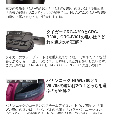
三菱の炊飯器『NJ-AWA10』と『NJ-AW109』の違いは「少量炊飯」
「内釜の保証」の2つです。この記事では、NJ-AWA10とNJ-AW109
の違い・選び方などをご紹介しますね。
タイガー CRC-A300とCRC-
キッチン関連
B300、CRC-B301の違いは？ど
れを選ぶのが正解？
タイガーのホットプレートは定番人気ですよね。 でも似たような型
番があるから、「違いはなに？」と戸惑われた方も多いと思います。
この記事では、CRC-A300とCRC-B300・CRC-B301の違いや口コ
ミ、価格情報などをご...
パナソニック NI-WL706とNI-
家電・電子機器・季節製品など
WL705の違いは2つ！どっちを選
ぶのが正解？
パナソニックのコードレススチームアイロン『NI-WL706』と『NI-
WL705』の違いは、「ハンドルの抗菌」「カラーバリエーション」
の2つです。この記事では、NI-WL706とNI-WL705の違い・選び方な