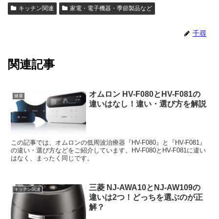
キッチン関連
家電・電子機器・季節製品など
千尋
関連記事
オムロン HV-F080とHV-F081の
健康
違いはなし！違い・選び方を解説
この記事では、オムロンの低周波治療器『HV-F080』と『HV-F081』
の違い・選び方などをご紹介しています。HV-F080とHV-F081に違い
はなく、まったく同じです。
三菱 NJ-AWA10とNJ-AW109の
キッチン関連
違いは2つ！どっちを選ぶのが正
解？