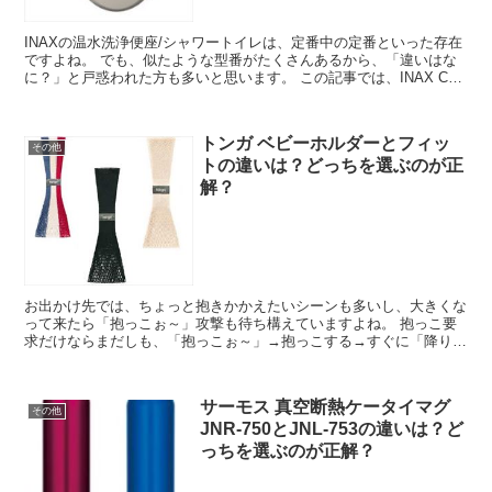
INAXの温水洗浄便座/シャワートイレは、定番中の定番といった存在
ですよね。 でも、似たような型番がたくさんあるから、「違いはな
に？」と戸惑われた方も多いと思います。 この記事では、INAX CW-
RG1とCW-RG10、C...
トンガ ベビーホルダーとフィッ
その他
トの違いは？どっちを選ぶのが正
解？
お出かけ先では、ちょっと抱きかかえたいシーンも多いし、大きくな
って来たら「抱っこぉ～」攻撃も待ち構えていますよね。 抱っこ要
求だけならまだしも、「抱っこぉ～」→抱っこする→すぐに「降りる
ぅ～」とか。 この時期の甘えはしっかり...
サーモス 真空断熱ケータイマグ
その他
JNR-750とJNL-753の違いは？ど
っちを選ぶのが正解？