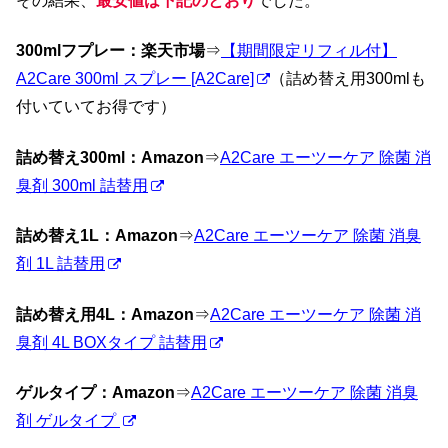
その結果、
最安値は下記のとおり
でした。
300mlフプレー：楽天市場
⇒
【期間限定リフィル付】
A2Care 300ml スプレー [A2Care]
（詰め替え用300mlも
付いていてお得です）
詰め替え300ml：Amazon
⇒
A2Care エーツーケア 除菌 消
臭剤 300ml 詰替用
詰め替え1L：Amazon
⇒
A2Care エーツーケア 除菌 消臭
剤 1L 詰替用
詰め替え用4L：Amazon
⇒
A2Care エーツーケア 除菌 消
臭剤 4L BOXタイプ 詰替用
ゲルタイプ：Amazon
⇒
A2Care エーツーケア 除菌 消臭
剤 ゲルタイプ