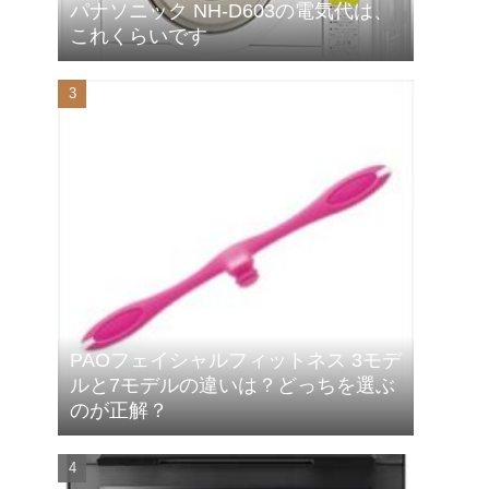
パナソニック NH-D603の電気代は、
これくらいです
PAOフェイシャルフィットネス 3モデ
ルと7モデルの違いは？どっちを選ぶ
のが正解？