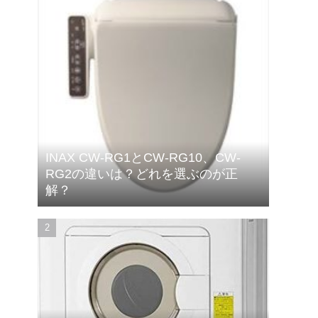
INAX CW-RG1とCW-RG10、CW-
RG2の違いは？どれを選ぶのが正
解？