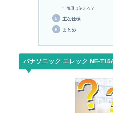
角皿は使える？
主な仕様
まとめ
パナソニック エレック NE-T15A