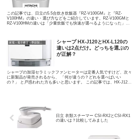
この記事では、日立の5.5合炊き炊飯器『RZ-V100GM』と『RZ-
V100HM』の違い・選び方などをご紹介しています。RZ-V100GMと
RZ-V100HMの違いは「少量炊飯でも快速が選べるようになった」と
いう1点だけで、その他は同じです。
シャープ HX-J120とHX-L120の
家電・電子機器・季節製品など
違いは2点だけ。どっちを選ぶの
が正解？
シャープの加湿セラミックファンヒーターは定番人気ですけど、次々
に新製品が発売されるから、 「何が違うの？どれを選べばいい
の？」 と戸惑われた方も多いと思います。 この記事では、HX-J120
とHX-L120の違...
日立 衣類スチーマー CSI-RX2とCSI-RX1
の違いは？比較してみました