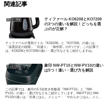
関連記事
ティファール KO6208とKO7208
キッチン関連
の3つの違いを解説！どっちを選
ぶのが正解？
ティファールの電気ケトル『KO6208』と『KO7208』の違いは、
「温度設定の段階」「目盛り」「操作部」の3つです。この記事で
は、KO6208とKO7208の違い・選び方などをご紹介しますね。
象印 NW-PT10とNW-PV10の違い
キッチン関連
は5つ！違い・選び方を解説
この記事では、象印の5.5合炊き炊飯器『NW-PT10』と『NW-
PV10』の違い・選び方などをご紹介しています。NW-PT10とNW-
PV10の違いは「冷凍ごはん」メニュー・「やわらかごはん」メニュ
ー・雑穀米の炊き分け・本体カラー・付属の計量カップの5つです。