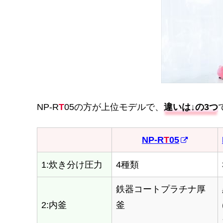
NP-R
T
05の方が上位モデルで、
違いは↓の3つ
NP-R
T
05
NP-R
T
05
1:炊き分け圧力
4種類
鉄器コートプラチナ厚
2:内釜
釜