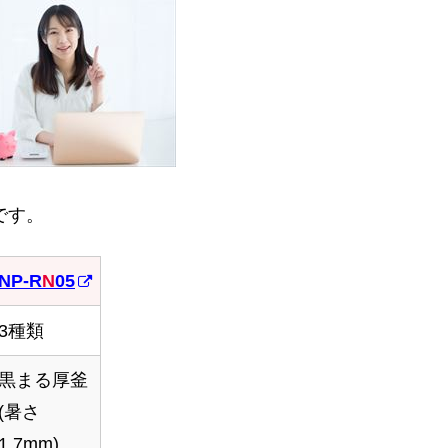
です。
NP-R
N
05
NP-R
N
05
3種類
黒まる厚釜
(暑さ
1.7mm)