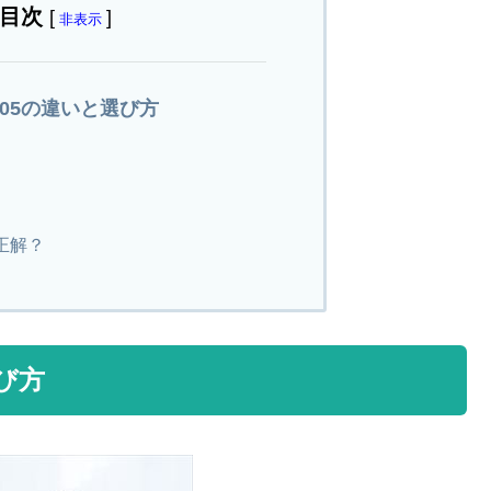
目次
[
]
非表示
RN05の違いと選び方
正解？
選び方