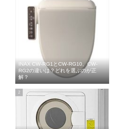
INAX CW-RG1とCW-RG10、CW-
RG2の違いは？どれを選ぶのが正
解？