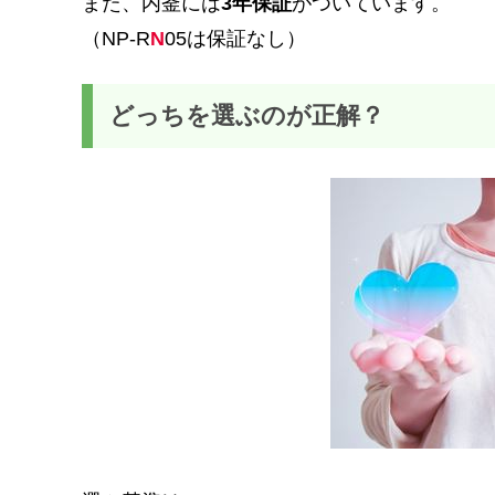
また、内釜には
3年保証
がついています。
（NP-R
N
05は保証なし）
どっちを選ぶのが正解？