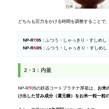
どちらも圧力をかける時間を調整することで
NP-R
T
05
：ふつう・しゃっきり・すしめし
NP-R
N
05
：ふつう・しゃっきり・すしめし
2・3：内釜
NP-R
T
05の鉄器コートプラチナ厚釜は、
お米
け出した甘み成分（還元糖）をお米一粒一粒