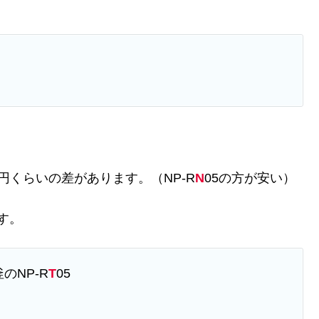
円くらいの差があります。（NP-R
N
05の方が安い）
す。
のNP-R
T
05