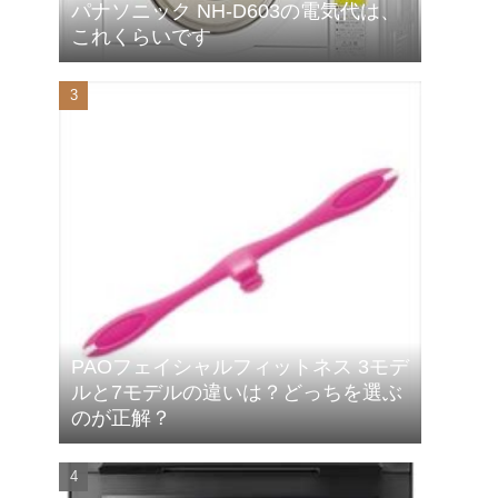
パナソニック NH-D603の電気代は、
これくらいです
PAOフェイシャルフィットネス 3モデ
ルと7モデルの違いは？どっちを選ぶ
のが正解？