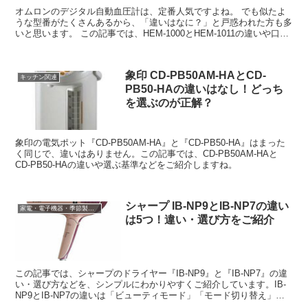
オムロンのデジタル自動血圧計は、定番人気ですよね。 でも似たよ
うな型番がたくさんあるから、「違いはなに？」と戸惑われた方も多
いと思います。 この記事では、HEM-1000とHEM-1011の違いや口コ
ミ、価格情報などをご紹介...
象印 CD-PB50AM-HAとCD-
キッチン関連
PB50-HAの違いはなし！どっち
を選ぶのが正解？
象印の電気ポット『CD-PB50AM-HA』と『CD-PB50-HA』はまった
く同じで、違いはありません。この記事では、CD-PB50AM-HAと
CD-PB50-HAの違いや選ぶ基準などをご紹介しますね。
シャープ IB-NP9とIB-NP7の違い
家電・電子機器・季節製品など
は5つ！違い・選び方をご紹介
この記事では、シャープのドライヤー『IB-NP9』と『IB-NP7』の違
い・選び方などを、シンプルにわかりやすくご紹介しています。IB-
NP9とIB-NP7の違いは「ビューティモード」「モード切り替え」
「風量切り替え」「付属品」「重さ」の5つです。