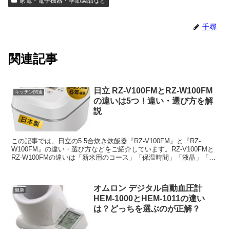
家電・電子機器・季節製品など
千尋
関連記事
日立 RZ-V100FMとRZ-W100FM
キッチン関連
の違いは5つ！違い・選び方を解
説
この記事では、日立の5.5合炊き炊飯器『RZ-V100FM』と『RZ-
W100FM』の違い・選び方などをご紹介しています。RZ-V100FMと
RZ-W100FMの違いは「新米用のコース」「保温時間」「液晶」「お
手入れのしやすさ」「本体カラー」の5つで、その他（釜など）は同
じです。
オムロン デジタル自動血圧計
健康
HEM-1000とHEM-1011の違い
は？どっちを選ぶのが正解？