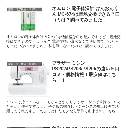
オムロン 電子体温計 けんおんく
家電・電子機器・季節製品など
ん MC-674は電池交換できる？口
コミは？調べてみました
オムロンの電子体温計 MC-674は低価格なのが魅力ですけど、電池交
換はできるのでしょうか？ 電池交換が出来なくて使い捨てだったら
もったいないですよね。 私も気になったので、調べてみました。 こ
の記事では、MC-674...
ブラザー ミシン
家電・電子機器・季節製品など
PS202/PS203/PS205の違い＆口
コミ・価格情報！最安値はこち
ら！！
ミシンは持っていなくてもなんとかなりますが、やっぱり持っている
と何かと便利ですよね。 子供服の裾直し・ジーンズの裾上げ等で活
躍してくれますし、ちょっとしたモノなら手作り出来ます。 もちろ
ん、手芸にも使えます。 ブラザーのミ...