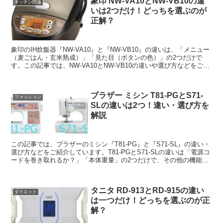
象印 NW-VA10とNW-VB10の違
キッチン関連
いは2つだけ！どっちを選ぶのが
正解？
象印のIH炊飯器『NW-VA10』と『NW-VB10』の違いは、「メニュー
（麦ごはん・玄米熟成）」「見た目（ボタンの色）」の2つだけで
す。この記事では、NW-VA10とNW-VB10の違いや選び方などをご紹
介しますね。
ブラザー ミシン T81-PGとS71-
ファッション
SLの違いは2つ！違い・選び方を
解説
この記事では、ブラザーのミシン『T81-PG』と『S71-SL』の違い・
選び方などをご紹介しています。T81-PGとS71-SLの違いは「電源コ
ードを巻き取れるか？」「本体重量」の2つだけで、その他の機能・
性能は同じです。
タニタ RD-913とRD-915の違い
ダイエット
は一つだけ！どっちを選ぶのが正
解？