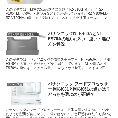
この記事では、日立の5.5合炊き炊飯器『RZ-V100FM』と『RZ-
V100HM』の違い・選び方などをご紹介しています。RZ-V100FMと
RZ-V100HMの違いは「美味しさ（甘み）」「冷凍用コース」「少量
炊飯」「操作部の表示」の4つで、その他は同じです。
パナソニックNI-FS60AとNI-
家電・電子機器・季節製品など
FS70Aの違いは8つ！違い・選び
方を解説
この記事では、パナソニックの衣類スチーマー『NI-FS60A』と『NI-
FS70A』の違い・選び方などをご紹介しています。NI-FS60AとNI-
FS70Aの違いは「スチーム量」「立ち上がり時間」「アイロン面の
素材」などの8つです。
パナソニック フードプロセッサ
キッチン関連
ー MK-K81とMK-K61の違いは？
どっちを選ぶのが正解？
パナソニックのフードプロセッサーは、定番人気ですよね。 でも似
たような型番があるから、「違いはなに？」と戸惑われた方も多いと