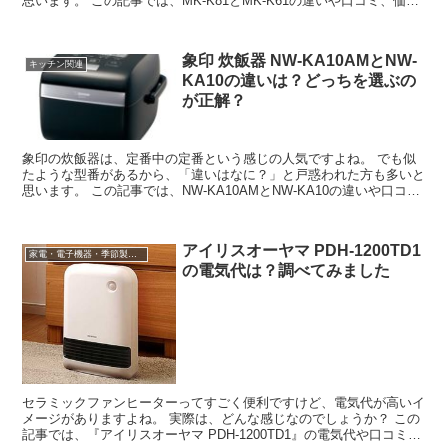
思います。 この記事では、MK-K81とMK-K61の違いや口コミ、価格
情報などをご紹介しますね。 ...
象印 炊飯器 NW-KA10AMとNW-
キッチン関連
KA10の違いは？どっちを選ぶの
が正解？
象印の炊飯器は、定番中の定番という感じの人気ですよね。 でも似
たような型番があるから、「違いはなに？」と戸惑われた方も多いと
思います。 この記事では、NW-KA10AMとNW-KA10の違いや口コ
ミ、価格情報などをご紹介しま...
アイリスオーヤマ PDH-1200TD1
家電・電子機器・季節製品など
の電気代は？調べてみました
セラミックファンヒーターってすごく便利ですけど、電気代が高いイ
メージがありますよね。 実際は、どんな感じなのでしょうか？ この
記事では、『アイリスオーヤマ PDH-1200TD1』の電気代や口コミ、